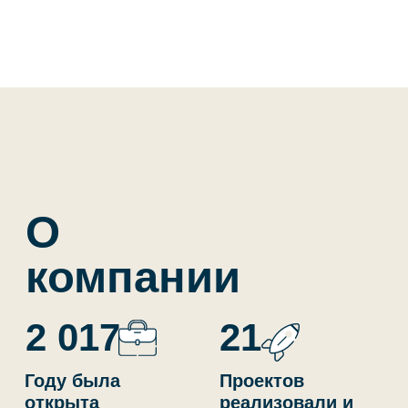
2 017
21
Году была
Проектов
открыта
реализовали и
управляющая
запустили
компания
+180
Млн. человек охвачено
в рекламных кампаниях
> 12 000
6 000
Квадратных
Банкетов
метров
было
в управлении
организовано
Работаем по всей России