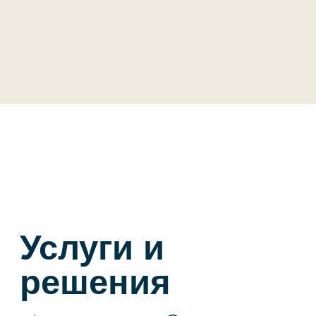
управление
бизнес-
процессов
Услуги и решения
Контакты
‭+7 989 166-79-59
e@evdokimovgroup.ru